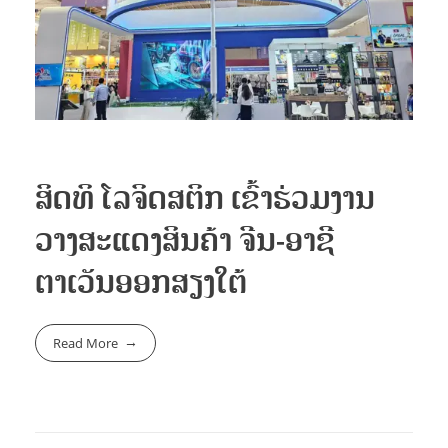
ຟອມຕິດຕໍ່ຫ້ອງການ
ສະໝັກງານ
ຟອມຕິດຕໍ່ຝ່າຍຂາຍ
ດາວໂຫລດ
ປະກາດຕຳແໜ່ງງານວ່າງ
ENGLISH
ຟອມສະໝັກວຽກອອນລາຍ
ສິດທິ ໂລຈິດສຕິກ ເຂົ້າຮ່ວມງານ
ວາງສະແດງສິນຄ້າ ຈີນ-ອາຊີ
ຕາເວັນອອກສຽງໃຕ້
Read More