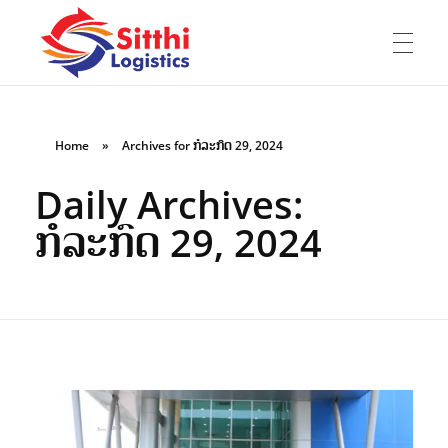
ໜ້າຫຼັກ
Sitthi Logistics Lao Co., Ltd
ບໍລິສັດ ສິດທິ ໂລຈິດສຕິກ ລາວ ຈຳກັດ
Home
»
Archives for ກໍລະກົດ 29, 2024
Daily Archives:
ກ່ຽວກັບເຮົາ
ກໍລະກົດ 29, 2024
E-Book
ບໍລິການ
ປະສົບການ
ປະຫວັດບໍລິສັດ