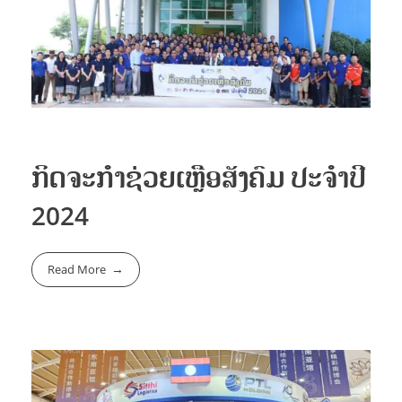
Supply Chain
ໂຄງການ
ຄະນະບໍລິຫານ
Oil Transportation
ວິໄສທັດ ແລະ ພັນທະກິດ
Customs Clearance
ສະຖານທີ່ປະຕິບັດງານ
ການລົງທຶນ
Freight Forwarder
Container Tracking
ກິດຈະກຳຊ່ວຍເຫຼືອສັງຄົມ ປະຈຳປີ
2024
ຂ່າວ ແລະ ສັງຄົມ
Read More
ຂ່າວສານ
ຕິດຕໍ່
ວຽກງານຊ່ວຍສັງຄົມ
ກິດຈະກໍາ