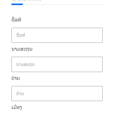
ຟອມຕິດຕໍ່ຫ້ອງການ
CAREER
ຟອມຕິດຕໍ່ຝ່າຍຂາຍ
ຊື່ແທ້
Download
Recruitment Announcement
LAO
Online Application Form
ນາມສະກຸນ
ບ້ານ
ເມືອງ