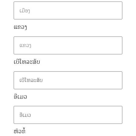
ແຂວງ
ເບີໂທລະສັບ
ອີເມວ
ຫົວຂໍ້