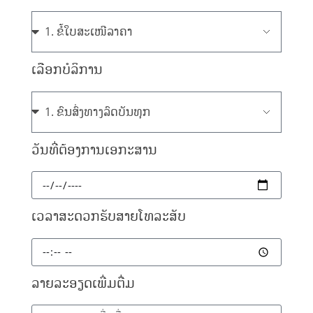
ເລືອກບໍລິການ
ວັນທີ່ຕ້ອງການເອກະສານ
ເວລາສະດວກຮັບສາຍໂທລະສັບ
ລາຍລະອຽດເພີ່ມຕື່ມ