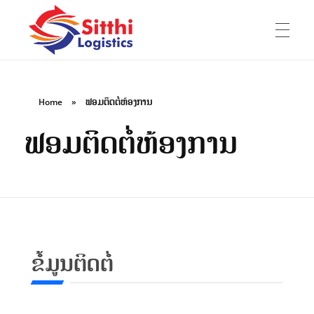
HOME
Sitthi Logistics Lao Co., Ltd
ບໍລິສັດ ສິດທິ ໂລຈິດສຕິກ ລາວ ຈຳກັດ
Home
»
ຟອມຕິດຕໍ່ຫ້ອງການ
ຟອມຕິດຕໍ່ຫ້ອງການ
ABOUT US
E-Book
SERVICE
ຂໍ້ມູນຕິດຕໍ່
Experience
Company History