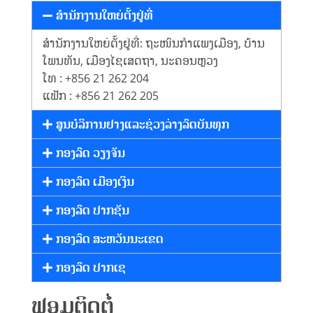
Supply Chain
PROJECT
ສຳນັກງານໃຫຍ່ຕັ້ງຢູ່ທີ່
Management
Oil Transportation
ສຳນັກງານໃຫຍ່ຕັ້ງຢູ່ທີ່: ຖະໜົນກຳແພງເມືອງ, ບ້ານ
Mission and Vision
ໂພນທັນ, ເມືອງໄຊເສດຖາ, ນະຄອນຫຼວງ
Customs Clearance
ສະຖານທີ່ປະຕິບັດງານ
ໂທ : +856 21 262 204
INVESTING
ແຟັກ : +856 21 262 205
Freight Forwarder
ສູນບໍລິການຢາງແລະຊ່ວງລ່າງລົດບັນທຸກ
Container Tracking
ກອງລົດ ວຽງຈັນ
NEWS & CSR
ກອງລົດ ເມືອງເງິນ
ກອງລົດ ປາກຊັນ
ກອງລົດ ສະຫວັນນະເຂດ
News
CONTACT US
ກອງລົດ ປາກເຊ
CSR
ຟອມຕິດຕໍ່
Activity