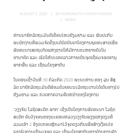
Supply Chain
PROJECT
Management
AUGUST 5, 2020
BY
SOMSANITH CHANTHASENG
Oil Transportation
Mission and Vision
NEWS
Customs Clearance
ສະຖານທີ່ປະຕິບັດງານ
ທ່ານນາຍົກລັດຖະມົນຕີເຄື່ອນໄຫວຢ້ຽມຢາມ ແລະ ພົບປະກັບ
INVESTING
Freight Forwarder
ພະນັກງານທີ່ພວມຈັດຕັ້ງປະຕິບັດບັນດາໂຄງການຍຸດທະສາດເພື່ອ
ພັດທະນາເສດຖະກິດແຫ່ງຊາດໃຫ້ມີການຂະຫຍາຍຕົວໃນ
Container Tracking
ອານາຄົດ ແລະ ເຮັດໃຫ້ປະເທດລາວກາຍເປັນຈຸດເຊື່ອມຈອດອານຸ
ພາກພື້ນ ແລະ ເຊື່ອມໂຍງສາກົນ
NEWS & CSR
ໃນຕອນເຊົ້າວັນທີ່ 30 ກໍລະກົດ 2020 ພະນະທ່ານ.ທອງ ລຸນ ສີສຸ
ລິດ ນາຍົກລັດຖະມົນຕີພ້ອມດ້ວຍຄະນະລັດຖະບານໄດ້ເດີນທາງໄປ
ຢ້ຽມຢາມ ແລະ ກວດກາຄວາມຄືບຫນ້າຂອງໂຄງການ
News
CONTACT US
“ວຽງຈັນ ໂລຊິດສະຕິກ ພາກ” ເຊີ່ງເປັນໂຄງການພັດທະນາ ໂລຊິດ
ສະຕິກ ຄົບວົງຈອນຂອງນະຄອນຫລວງວຽງຈັນພຽງແຫ່ງດຽວທີ່
CSR
ລວມເອົາ 2 ອົງປະກອບຫຼັກມາໄວ້ຈຸດດຽວກັນເພື່ອສ້າງເງື່ອນໄຂ
ຮອງຮັບການເຊື່ອມຈອດ ແລະ ເຊື່ອມໂຍງສາກົນທາງດ້ານການຄ້າ
Activity