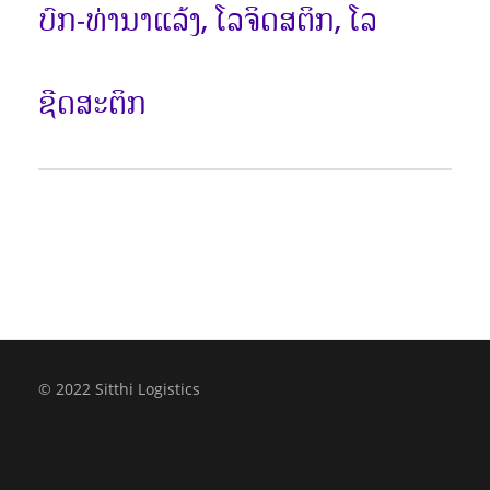
ບົກ-ທ່ານາແລ້ງ
ໂລຈິດສຕິກ
ໂລ
,
,
ຊີດສະຕິກ
© 2022 Sitthi Logistics