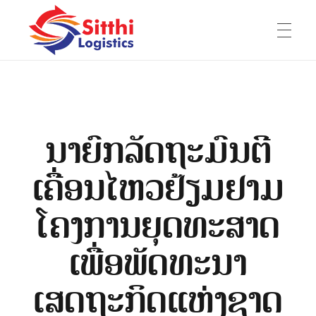
HOME
Sitthi Logistics Lao Co., Ltd
ບໍລິສັດ ສິດທິ ໂລຈິດສຕິກ ລາວ ຈຳກັດ
ນາຍົກລັດຖະມົນຕີ
ABOUT US
ເຄື່ອນໄຫວຢ້ຽມຢາມ
ໂຄງການຍຸດທະສາດ
E-Book
SERVICE
ເພື່ອພັດທະນາ
Experience
ເສດຖະກິດແຫ່ງຊາດ
Company History