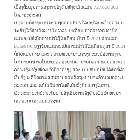
ເບື້ອງຕົ້ນມູນຄ່າຂອງການລົງທືນທັງຫມົດແມ່ນ 727,000,000
ໂດລາສະຫະລັດ
ເຊີ່ງການກໍ່ສ້າງແມ່ນຈະແບ່ງອອກເປັນ 3 ໄລຍະ,ໄລຍະທຳອິດແມ່ນ
ຈະສ້າງໃຫ້ສຳເລັດພາຍໃນເວລາ 14ເດືອນ ຄາດວ່າເຂດ ທ່າບົກ
ແມ່ນຈະໃຫ້ເປີດການນຳໃຊ້ໃນເດືອນ ມີນາ ປີ 2021,ສ່ວນເຂດ
LOGISTIC ວຽງຈັນແມ່ນຈະເປີດການນຳໃຊ້ໃນເດືອນຕຸລາ ປີ 2021
ຕໍ່ກັບແຜນການ ແລະ ຄວາມພະຍາຍາມຂອງຄະນະບໍລິຫານງານ
ໂຄງການດັ່ງກ່າວໃນນາມລັດຖະບານທ່ານາຍົກລັດຖະມົນຕີສະແດງ
ຄວາມຊົມເຊີຍພ້ອມທັງຕີລາຄາສູງ ແລະ ເນັ້ນຫນັກໃຫ້ບໍລິສັດທີ່ລົງ
ທືນຈົ່ງປະຕິບັດຕາມແຜນການສ່ວນລັດຖະບານຈະອຳນວຍຄວາມ
ສະດວກ ແລະ ແກ້ໃຂບັນຫາໃດທີ່ເປັນສີ່ງກິດຂວາງໃນການ
ພັດທະນາປະຕິບັດນະໂຍບາຍສົ່ງເສີມການລົງທືນເພື່ອພັດທະນາ
ເສດຖະກິດ,ສັງຄົມຂອງຊາດ