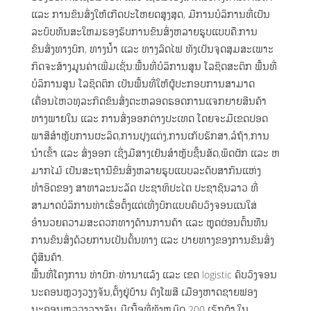
ແລະ ການຂົນສົ່ງໃຫ້ເກີດປະໂຫຍດສູງສຸດ, ມີການບໍລິການທີ່ເປັນ
ຟອມຕິດຕໍ່ຫ້ອງການ
CAREER
ລະບົບທັນສະໃຫມຮອງຮັບການຂົນສົ່ງຫລາຍຮູບແບບຄື:ການ
ຟອມຕິດຕໍ່ຝ່າຍຂາຍ
ຂົນສົ່ງທາງບົກ, ທາງນ້ຳ ແລະ ທາງລົດໄຟ ທັງເປັນຈຸດສຸມສະເພາະ
ກິດຈະສ້າງມູນຄ່າເພີ່ມເຊັ່ນ:ພື້ນທີ່ບໍລິການສູນ ໂລຊິດສະຕິກ ພື້ນທີ່
Download
ບໍລິການສູນ ໂລຊິດຕິກ ເປັນພື້ນທີ່ໃຫ້ຜູ້ປະກອບການສາມາດ
Recruitment Announcement
LAO
ເຄື່ອນໄຫວທຸລະກິດຂົນສົ່ງຕະຫລອດຮອດການແຈກຍາຍສີນຄ້າ
ທາງພາຍໃນ ແລະ ການສົ່ງອອກຕ່າງປະເທດ ໂດຍຈະມີເຂດປອດ
Online Application Form
ພາສີສຳຫຼັບການຜະລິດ,ການປຸງແຕ່ງ,ການເກັບຮັກສາ,ລໍຖ້າ,ການ
ນຳເຂົ້າ ແລະ ສົ່ງອອກ ເຊີ່ງມີສາງເຢັນສໍາຫຼັບຊີ້ນສັດ,ພຶດຜັກ ແລະ ຫ
ມາກໄມ້ ເປັນສະຖານີຂົນສົ່ງຫລາຍຮູບແບບລະດັບສາກົນແຫ່ງ
ທຳອິດຂອງ ສາທາລະນະລັດ ປະຊາທິປະໄຕ ປະຊາຊົນລາວ ທີ່
ສາມາດບໍລິການທ່າເຮື່ອຕັ້ງແຕ່ເທີ່ງບົກແບບຄົບວົງຈອນແນໃສ່
ອຳນວຍຄວາມສະດວກທາງດ້ານການຄ້າ ແລະ ຫຼຸດຜ່ອນຕົ້ນທືນ
ການຂົນສົ່ງດ້ວຍການເປັນຕົ້ນທາງ ແລະ ປາຍທາງຂອງການຂົນສົ່ງ
ຕູ້ສີນຄ້າ.
ພື້ນທີ່ໂຄງການ ທ່າບົກ-ທ່ານາແລ້ງ ແລະ ເຂດ logistic ຄົບວົງຈອນ
ນະຄອນຫຼວງວຽງຈັນ,ຕັ້ງຢູ່ບ້ານ ດົງໂພສີ ເມືອງຫາດຊາຍຟອງ
ນະຄອນຫລວງວຽງຈັນ ມີເນື້ອທີ່ທັງຫມົດ 200 ເຮັກຕ້າ,ໃນ