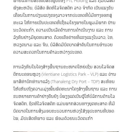
ພາຍໃຕ້ການສະໜັບສະໜູນຂອງ PTL Holding ແລະ ກຸ່ມບໍລິສັດ
ພົງສະຫວັນ, ບໍລິສັດ ສິດທິໂລຈິດສຕິກ ລາວ ຈຳກັດ ເປັນແຮງຂັບ
ເຄື່ອນໃນການປ່ຽນແປງຂອງລາວຈາກປະເທດທີ່ບໍ່ມີທາງອອກສູ່
ທະເລ ໃຫ້ກາຍເປັນປະເທດທີ່ເຊື່ອມໂຍງພາຍໃນພູມມິພາກ ຜ່ານ
ນະວັດຕະກຳ, ຄວາມເປັນເລີດດ້ານການດຳເນີນງານ ແລະ ການ
ລົງທຶນຢ່າງມີຍຸດທະສາດ. ດ້ວຍເຄືອຂ່າຍທີ່ແຂງແຮງໃນລາວ, ໄທ,
ຫວຽດນາມ ແລະ ຈີນ, ບໍລິສັດມີບົດບາດສຳຄັນໃນການອຳນວຍ
ຄວາມສະດວກໃນການຄ້າລະຫວ່າງປະເທດ.
ການລົງທຶນໃນໂຄງສ້າງພື້ນຖານຂະໜາດໃຫຍ່ເຊັ່ນ ສວນໂລຈິດສ
ຕິກນະຄອນຫຼວງ (Vientiane Logistics Park – VLP) ແລະ ດ່ານ
ພາສີທ່າບົກທ່ານາແລ້ງ (Thanaleng Dry Port – TDP) ສະທ້ອນ
ໃຫ້ເຫັນເຖິງຄວາມມຸ່ງໝັ້ນພັດທະນາໂຄງສ້າງພື້ນຖານ ແລະ ການ
ຂະຫຍາຍການຄ້າຢ່າງຍືນຍົງ ບໍ່ພຽງແຕ່ເປັນຜູ້ໃຫ້ບໍລິການດ້ານໂລ
ຈິດສຕິກ, ຊິດທິໂລຈິດສຕິກ ແມ່ນພາກສ່ວນທາງຍຸດທະສາດ ທີ່ມີ
ບົດບາດໃນການສົ່ງມອບຂະບວນການຫ່ວງໂສ້ງອຸປະທານທີ່ປອດ
ໄພ, ມີປະສິດທິພາບ ແລະ ພ້ອມດ້ວຍນະວັດຕະກຳ