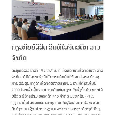
ກ່ຽວກັບບໍລິສັດ ສິດທິໂລຈິດສຕິກ ລາວ
ຈຳກັດ
ຕະຫຼອດເວລາກວ່າ 15 ປີທີ່ຜ່ານມາ, ບໍລິສັດ ສິດທິໂລຈິດສຕິກ ລາວ
ຈຳກັດ ໄດ້ມີບົດບາດສຳຄັນໃນການຜັກດັນໃຫ້ ສປປ ລາວ ກ້າວສູ່
ການເປັນສູນກາງດ້ານໂລຈິດສຕິກຂອງພູມິພາກ. ກໍ່ຕັ້ງຂຶ້ນໃນປີ
2009 ໂດຍເລີ່ມຕົ້ນຈາກການເປັນໜ່ວຍງານຂົນສົ່ງນ້ຳມັນ ພາຍໃຕ້
ບໍລິສັດ ພິໂຕຣລ້ຽມ ເທຣດດິ້ງ ລາວ ຈຳກັດ ມະຫາຊົນ (PTL),
ຫຼັງຈາກນັ້ນໄດ້ພັດທະນາມາສູ່ການເປັນຜູ້ໃຫ້ບໍລິການໂລຈິດສຕິກ
ຄົບວົງຈອນ ເຊື່ອມໂຍງອາຊຽນ ແລະ ປະເທດຕ່າງໆໄດ້ຢ່າງຕໍ່ເນື່ອງ.