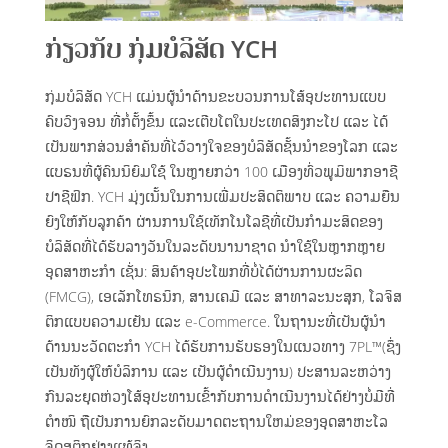
ກ່ຽວກັບ ກຸ່ມບໍລິສັດ YCH
ກຸ່ມບໍລິສັດ YCH ແມ່ນຜູ້ນໍາດ້ານຂະບວນການໂສ້ອຸປະທານແບບ
ຄົບວົງຈອນ ທີ່ກໍ່ຕັ້ງຂຶ້ນ ແລະເຕີບໂຕໃນປະເທດສິງກະໂປ ແລະ ໄດ້
ເປັນພາກສ່ວນສຳຄັນທີ່ໄວ້ວາງໃຈຂອງບໍລິສັດຊັ້ນນຳຂອງໂລກ ແລະ
ແບຣນທີ່ຜູ້ຄົນນິຍົມໃຊ້ ໃນຫຼາຍກວ່າ 100 ເມືອງທົ່ວພູມິພາກອາຊີ
ປາຊີຟິກ. YCH ມຸ່ງເນັ້ນໃນການເພີ່ມປະສິດຕິພາບ ແລະ ຄວາມຍືນ
ຍົງໃຫ້ກັບລູກຄ້າ ຜ່ານການໃຊ້ເທັກໂນໂລຊີທີ່ເປັນກຳມະສິດຂອງ
ບໍລິສັດທີ່ໄດ້ຮັບລາງວັນໃນລະດັບນານາຊາດ ນຳໃຊ້ໃນຫຼາກຫຼາຍ
ອຸດສາຫະກຳ ເຊັ່ນ: ສິນຄ້າອຸປະໂພກທີ່ບໍ່ໄດ້ຜ່ານການຜະລິດ
(FMCG), ເອເລັກໂທຣນິກ, ສານເຄມີ ແລະ ສາທາລະນະສຸກ, ໂລຈິສ
ຕິກແບບຄວາມເຢັນ ແລະ e-Commerce. ໃນຖານະທີ່ເປັນຜູ້ນຳ
ດ້ານນະວັດຕະກຳ YCH ໄດ້ຮັບການຮັບຮອງໃນແນວທາງ 7PL™(ຊຶ່ງ
ເປັນທັງຜູ້ໃຫ້ບໍລິການ ແລະ ເປັນຜູ້ດຳເນີນງານ) ປະສານລະຫວ່າງ
ກົນລະຍຸດຫ່ວງໂສ້ອຸປະທານເຂົ້າກັບການດຳເນີນງານໄດ້ຢ່າງບໍ່ມີທີ່
ຕຳໜິ ຖືເປັນການຍົກລະດັບມາດຕະຖານໃຫມ່ຂອງອຸດສາຫະໂລ
ຈິດສຕິກຢ່າງແທ້ຈິງ.