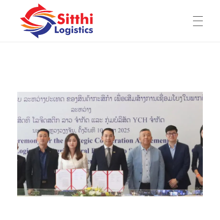
HOME
Sitthi Logistics Lao Co., Ltd
ບໍລິສັດ ສິດທິ ໂລຈິດສຕິກ ລາວ ຈຳກັດ
ABOUT US
E-Book
SERVICE
Experience
Company History