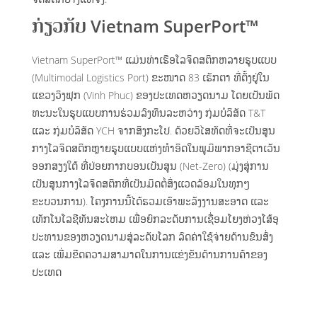
ກ່ຽວກັບ Vietnam SuperPort™
Vietnam SuperPort™ ແມ່ນທ່າເຮືອໂລຈິດສຕິກຫລາຍຮູບແບບ
(Multimodal Logistics Port) ຂະໜາດ 83 ເຮັກຕາ ທີ່ຕັ້ງຢູ່ໃນ
ແຂວງວິງຟຸກ (Vinh Phuc) ຂອງປະເທດຫວຽດນາມ ໂດຍເປັນພັດ
ທະນະໃນຮູບແບບການຮ່ວມລົງທຶນລະຫວ່າງ ກຸ່ມບໍລິສັດ T&T
ແລະ ກຸ່ມບໍລິສັດ YCH ຈາກສິງກະໂປ. ດ້ວຍວິໄສທັດທີ່ຈະເປັນສູນ
ກາງໂລຈິດສຕິກຫຼາຍຮູບແບບແຫ່ງທຳອິດໃນພູມິພາກອາຊີຕາເວັນ
ອອກສຽງໃຕ້ ທີ່ປ່ອຍກາກບອນເປັນສູນ (Net-Zero) (ມຸ່ງສູ່ການ
ເປັນສູນກາງໂລຈິດສຕິກທີ່ເປັນມິດຕໍ່ສິ່ງແວດລ້ອມໃນທຸກໆ
ຂະບວນການ). ໂຄງການນີ້ໄດ້ຮວມເອົາພະລັງງານສະອາດ ແລະ
ເທັກໂນໂລຊີທັນສະໄຫມ ເພື່ອຍົກລະດັບການເຊື່ອມໂຍງຫ່ວງໂສ້ອຸ
ປະທານຂອງຫວຽດນາມສູ່ລະດັບໂລກ ລົດຄ່າໃຊ້ຈ່າຍດ້ານຂົນສົ່ງ
ແລະ ເພີ່ມຂີດຄວາມສາມາດໃນການແຂ່ງຂັນດ້ານການຄ້າຂອງ
ປະເທດ