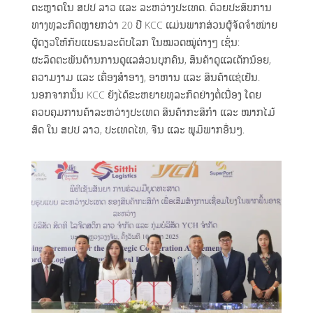
ຕະຫຼາດໃນ ສປປ ລາວ ແລະ ລະຫວ່າງປະເທດ. ດ້ວຍປະສົບການ
ທາງທຸລະກິດຫຼາຍກວ່າ 20 ປີ KCC ແມ່ນພາກສ່ວນຜູ້ຈັດຈຳໜ່າຍ
ຜູ້ດຽວໃຫ້ກັບແບຣນລະດັບໂລກ ໃນໝວດໝູ່ຕ່າງໆ ເຊັ່ນ:
ຜະລິດຕະພັນດ້ານການດູແລສ່ວນບຸກຄົນ, ສິນຄ້າດູແລເດັກນ້ອຍ,
ຄວາມງາມ ແລະ ເຄື່ອງສໍາອາງ, ອາຫານ ແລະ ສິນຄ້າແຊ່ເຢັນ.
ນອກຈາກນັ້ນ KCC ຍັງໄດ້ຂະຫຍາຍທຸລະກິດຢ່າງຕໍ່ເນື່ອງ ໂດຍ
ຄວບຄຸມການຄ້າລະຫວ່າງປະເທດ ສິນຄ້າກະສິກຳ ແລະ ໝາກໄມ້
ສົດ ໃນ ສປປ ລາວ, ປະເທດໄທ, ຈີນ ແລະ ພູມິພາກອື່ນໆ.