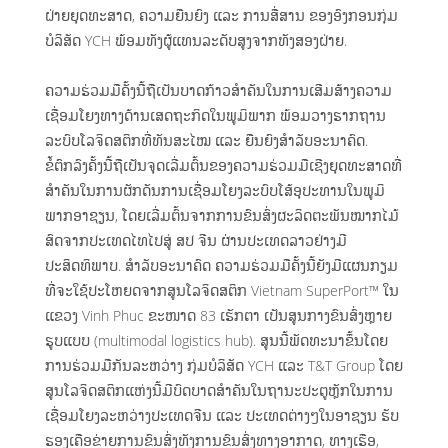
ຝ່າຍຍຸດທະສາດ, ຄວາມຍືນຍົງ ແລະ ການສື່ສານ ຂອງອົງກອນກຸ່ມ
ບໍລິສັດ YCH ພ້ອມທັງຜູ້ແທນລະດັບສູງຈາກທັງສອງຝ່າຍ.
ຄວາມຮ່ວມມືຄັ້ງນີ້ຖືເປັນບາດກ້າວສຳຄັນໃນການເສີມສ້າງຄວາມ
ເຊື່ອມໂຍງທາງດ້ານເສດຖະກິດໃນພູມິພາກ ພ້ອມວາງຮາກຖານ
ລະບົບໂລຈິດສຕິກທີ່ທັນສະໄໝ ແລະ ຍືນຍົງສຳລັບອະນາຄົດ.
ຂໍ້ຕົກລົງຄັ້ງນີ້ຖືເປັນຈຸດເລີ່ມຕົ້ນຂອງຄວາມຮ່ວມມືເຊີງຍຸດທະສາດທີ່
ສຳຄັນໃນການຜັກດັນການເຊື່ອມໂຍງລະບົບໂສ້ອຸປະທານໃນພູມິ
ພາກອາຊຽນ, ໂດຍເລີ່ມຕົ້ນຈາກການຂົນສົ່ງຜະລິດຕະພັນໝາກໄມ້
ສົດຈາກປະເທດໄທໄປສູ່ ສປ ຈີນ ຜ່ານປະເທດລາວຢ່າງມີ
ປະສິດທິພາບ. ສຳລັບອະນາຄົດ ຄວາມຮ່ວມມືຄັ້ງນີ້ຍັງມີແຜນກຽມ
ທີ່ຈະໃຊ້ປະໂຫຍດຈາກສູນໂລຈິດສຕິກ Vietnam SuperPort™ ໃນ
ແຂວງ Vinh Phuc ຂະໜາດ 83 ເຮັກຕາ ເປັນສູນກາງຂົນສົ່ງຫຼາຍ
ຮູບແບບ (multimodal logistics hub). ສູນນີ້ພັດທະນາຂຶ້ນໂດຍ
ການຮ່ວມມືກັນລະຫວ່າງ ກຸ່ມບໍລິສັດ YCH ແລະ T&T Group ໂດຍ
ສູນໂລຈິດສຕິກແຫ່ງນີ້ມີບົດບາດສຳຄັນໃນຖານະປະຕູຫຼັກໃນການ
ເຊື່ອມໂຍງລະຫວ່າງປະເທດຈີນ ແລະ ປະເທດຕ່າງໆໃນອາຊຽນ ຮັບ
ຮອງເຄືອຂ່າຍການຂົນສົ່ງທັງການຂົນສົ່ງທາງອາກາດ, ທາງເຮືອ,