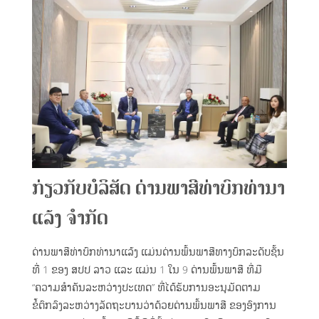
ກ່ຽວກັບບໍລິສັດ ດ່ານພາສີທ່າບົກທ່ານາ
ແລ້ງ ຈຳກັດ
ດ່ານພາສີທ່າບົກທ່ານາແລ້ງ ແມ່ນດ່ານພົ້ນພາສີທາງບົກລະດັບຊັ້ນ
ທີ່ 1 ຂອງ ສປປ ລາວ ແລະ ແມ່ນ 1 ໃນ 9 ດ່ານພົ້ນພາສີ ທີ່ມີ
“ຄວາມສຳຄັນລະຫວ່າງປະເທດ” ທີ່ໄດ້ຮັບການອະນຸມັດຕາມ
ຂໍ້ຕົກລົງລະຫວ່າງລັດຖະບານວ່າດ້ວຍດ່ານພົ້ນພາສີ ຂອງອົງການ