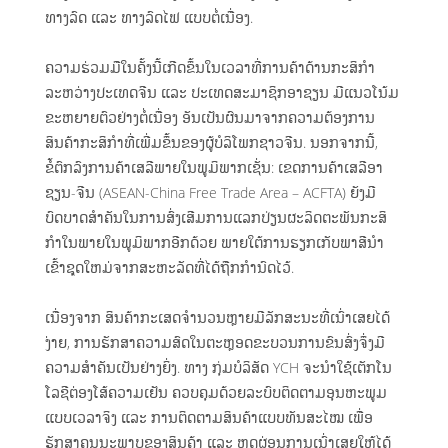
ທາງລົດ ແລະ ທາງລົດໄຟ ແບບຕໍ່ເນື່ອງ.
ຄວາມຮ່ວມມືໃນຄັ້ງນີ້ເກີດຂຶ້ນໃນເວລາທີ່ການຄ້າດ້ານກະສິກໍາ
ລະຫວ່າງປະເທດຈີນ ແລະ ປະເທດສະມາຊິກອາຊຽນ ມີແນວໂນ້ມ
ຂະຫຍາຍຕົວຢ່າງຕໍ່ເນື່ອງ ອັນເປັນຜົນມາຈາກຄວາມຕ້ອງການ
ສິນຄ້າກະສິກຳທີ່ເພີ່ມຂຶ້ນຂອງຜູ້ບໍລິໂພກຊາວຈີນ. ນອກຈາກນີ້,
ຂໍ້ຕົກລົງການຄ້າເສລີພາຍໃນພູມິພາກເຊັ່ນ: ເຂດການຄ້າເສລີອາ
ຊຽນ-ຈີນ (ASEAN-China Free Trade Area – ACFTA) ຍັງມີ
ບົດບາດສຳຄັນໃນການສົ່ງເສີມການແລກປ່ຽນຜະລິດຕະພັນກະສິ
ກໍາໃນພາຍໃນພູມິພາກອີກດ້ວຍ ພາຍໃຕ້ການຮຽກເກັບພາສີນຳ
ເຂົ້າຊຸດໃຫມ່ຈາກສະຫະລັດທີ່ໄດ້ຖືກກໍານົດໄວ້.
ເນື່ອງຈາກ ສິນຄ້າກະເສດຈຳນວນຫຼາຍມີລັກສະນະທີ່ເນົ່າເສຍໄດ້
ງ່າຍ, ການຮັກສາຄວາມສົດໃນຕະຫຼອດຂະບວນການຂົນສົ່ງຈຶ່ງມີ
ຄວາມສໍາຄັນເປັນຢ່າງຍິ່ງ. ທາງ ກຸ່ມບໍລິສັດ YCH ຈະນໍາໃຊ້ເຕັກໂນ
ໂລຊີຕ່ອງໂສ້ຄວາມເຢັນ ຄວບຄຸມດ້ວຍລະບົບຕິດຕາມອຸນຫະພູມ
ແບບເວລາຈິງ ແລະ ການຕິດຕາມສິນຄ້າແບບທັນສະໄໝ ເພື່ອ
ຮັກສາຄຸນນະພາບຂອງສິນຄ້າ ແລະ ຫຼຸດຜ່ອນການເນົ່າເສຍໃຫ້ໄດ້