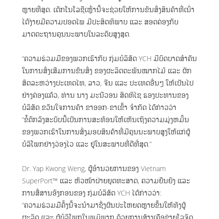
ຫຼາຍທີ່ສຸດ. ເຕັກໂນໂລຊີເຫຼົ່ານີ້ຈະຊ່ວຍໃຫ້ການຂົນສົ່ງສິນຄ້າທີ່ເນົ່າ
ໄດ້ງ່າຍມີຄວາມປອດໄພ ມີປະສິດທິພາບ ແລະ ສອດຄ່ອງກັບ
ມາດຕະຖານຄຸນນະພາບໃນລະດັບສູງສຸດ.
“ຄວາມຮ່ວມມືຂອງພວກເຮົາກັບ ກຸ່ມບໍລິສັດ YCH ມີບົດບາດສຳຄັນ
ໃນການສົ່ງເສີມການຂົນສົ່ງ ຂອງຜະລິດຕະພັນໝາກໄມ້ ແລະ ຜັກ
ສົດລະຫວ່າງປະເທດໄທ, ລາວ, ຈີນ ແລະ ປະເທດອື່ນໆ ໃຫ້ເປັນໄປ
ຢ່າງຄ່ອງແຄ້ວ, ທ່ານ ນາງ ມະນີວອນ ສິດທິໄຊ ຮອງປະທານຂອງ
ບໍລິສັດ ຂວັນໃຈການຄ້າ ຂາອອກ-ຂາເຂົ້າ ຈຳກັດ ໄດ້ກ່າວວ່າ
“ຂໍ້ຕົກລົງສະບັບນີ້ເປັນການສະທ້ອນໃຫ້ເຫັນເຖິງຄວາມມຸ່ງຫມັ້ນ
ຂອງພວກເຮົາໃນການສົ່ງມອບສິນຄ້າທີ່ມີຄຸນນະພາບສູງໃຫ້ແກ່ຜູ້
ບໍລິໂພກຢ່າງວ່ອງໄວ ແລະ ຢູ່ໃນສະພາບທີ່ດີທີ່ສຸດ.”
Dr. Yap Kwong Weng, ຜູ້ອຳນວຍການຂອງ Vietnam
SuperPort™ ແລະ ຫົວໜ້າຝ່າຍຍຸດທະສາດ, ຄວາມຍືນຍົງ ແລະ
ການສື່ສານອົງກອນຂອງ ກຸ່ມບໍລິສັດ YCH ໄດ້ກ່າວວ່າ:
“ຄວາມຮ່ວມມືຄັ້ງນີ້ຈະນຳມາຊຶ່ງຜົນປະໂຫຍດຫຼາຍຂຶ້ນໃຫ້ທັງຜູ້
ຜະລິດ ແລະ ຜູ້ບໍລິໂພກໃນພູມິພາກ ດ້ວຍການສ້າງເຄືອຂ່າຍໂລຈິດ