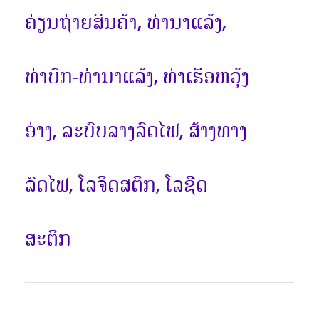
ຄ່ຽນຖ່າຍສິນຄ້າ
ທ່ານາແລ້ງ
,
,
ທ່າບົກ-ທ່ານາແລ້ງ
ທ່າເຮືອຫວຸ້ງ
,
ອ່າງ
ລະບົບລາງລົດໄຟ
ສ້າງທາງ
,
,
ລົດໄຟ
ໂລຈິດສຕິກ
ໂລຊີດ
,
,
ສະຕິກ