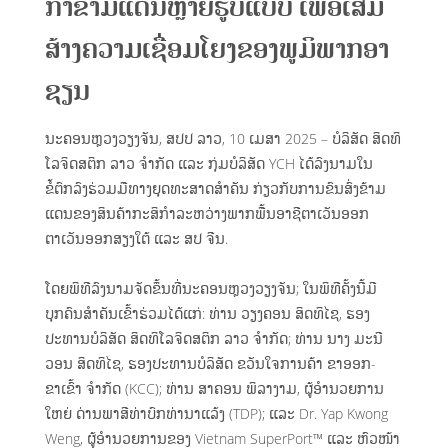
ກໍາຂ້າມແດນຫຼາຍຮູບແບບ ເພື່ອເສີມ
ຟອມຕິດຕໍ່ຫ້ອງການ
CAREER
ສ້າງຄວາມເຊື່ອມໂຍງຂອງພູມິພາກອາ
ຟອມຕິດຕໍ່ຝ່າຍຂາຍ
ຊຽນ
Download
ນະຄອນຫຼວງວຽງຈັນ, ສປປ ລາວ, 10 ເມສາ 2025 – ບໍລິສັດ ສິດທິ
Recruitment Announcement
LAO
ໂລຈິດສຕິກ ລາວ ຈຳກັດ ແລະ ກຸ່ມບໍລິສັດ YCH ໄດ້ລົງນາມໃນ
Online Application Form
ຂໍ້ຕົກລົງຮ່ວມມືທາງຍຸດທະສາດສຳຄັນ ກ່ຽວກັບການຂົນສົ່ງຂ້າມ
ແດນຂອງສິນຄ້າກະສິກໍາລະຫວ່າງພາກພື້ນອາຊີຕາເວັນອອກ
ຕາເວັນອອກສຽງໃຕ້ ແລະ ສປ ຈີນ.
ໂດຍພິທີລົງນາມຈັດຂຶ້ນທີ່ນະຄອນຫຼວງວຽງຈັນ; ໃນພິທີຄັ້ງນີ້ມີ
ບຸກຄົນສຳຄັນເຂົ້າຮ່ວມໄດ້ແກ່: ທ່ານ ວຽງຄອນ ສິດທິໄຊ, ຮອງ
ປະທານບໍລິສັດ ສິດທິໂລຈິດສຕິກ ລາວ ຈຳກັດ; ທ່ານ ນາງ ມະນີ
ວອນ ສິດທິໄຊ, ຮອງປະທານບໍລິສັດ ຂວັນໃຈການຄ້າ ຂາອອກ-
ຂາເຂົ້າ ຈຳກັດ (KCC); ທ່ານ ສາຄອນ ພິລາງາມ, ຜູ້ອໍານວຍການ
ໃຫຍ່ ດ່ານພາສີທ່າບົກທ່ານາແລ້ງ (TDP); ແລະ Dr. Yap Kwong
Weng, ຜູ້ອຳນວຍການຂອງ Vietnam SuperPort™ ແລະ ຫົວໜ້າ