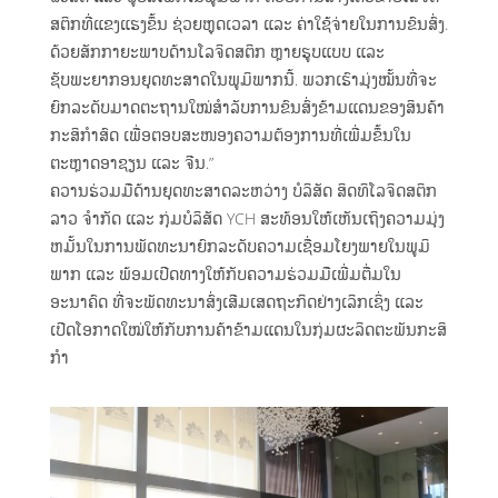
ສຕິກທີ່ແຂງແຮງຂຶ້ນ ຊ່ວຍຫຼຸດເວລາ ແລະ ຄ່າໃຊ້ຈ່າຍໃນການຂົນສົ່ງ.
ດ້ວຍສັກກາຍະພາບດ້ານໂລຈິດສຕິກ ຫຼາຍຮູບແບບ ແລະ
ຊັບພະຍາກອນຍຸດທະສາດໃນພູມິພາກນີ້. ພວກເຮົາມຸ່ງໝັ້ນທີ່ຈະ
ຍົກລະດັບມາດຕະຖານໃໝ່ສໍາລັບການຂົນສົ່ງຂ້າມແດນຂອງສິນຄ້າ
ກະສິກໍາສົດ ເພື່ອຕອບສະໜອງຄວາມຕ້ອງການທີ່ເພີ່ມຂຶ້ນໃນ
ຕະຫຼາດອາຊຽນ ແລະ ຈີນ.”
ຄວານຮ່ວມມືດ້ານຍຸດທະສາດລະຫວ່າງ ບໍລິສັດ ສິດທິໂລຈິດສຕິກ
ລາວ ຈຳກັດ ແລະ ກຸ່ມບໍລິສັດ YCH ສະທ້ອນໃຫ້ເຫັນເຖິງຄວາມມຸ່ງ
ຫມັ້ນໃນການພັດທະນາຍົກລະດັບຄວາມເຊື່ອມໂຍງພາຍໃນພູມິ
ພາກ ແລະ ພ້ອມເປີດທາງໃຫ້ກັບຄວາມຮ່ວມມືເພີ່ມຕື່ມໃນ
ອະນາຄົດ ທີ່ຈະພັດທະນາສົ່ງເສີມເສດຖະກິດຢ່າງເລິກເຊິ່ງ ແລະ
ເປີດໂອກາດໃໝ່ໃຫ້ກັບການຄ້າຂ້າມແດນໃນກຸ່ມຜະລິດຕະພັນກະສິ
ກໍາ