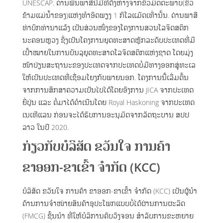
UNESCAP. ດ່ານພົ້ນພາສີນີ້ມີທີ່ຕັ້ງຫ່າງຈາກຂົວມິດຕະພາບ(ຂົວ
ຂ້າມແມ່ນ້ຳຂອງ)ແຫ່ງທຳອິດພຽງ 1 ກິໂລແມັດເທົ່ານັ້ນ. ດ່ານພາສີ
ທ່າບົກທ່ານາແລ້ງ ເປັນສ່ວນໜຶ່ງຂອງໂຄງການສວນໂລຈິດສຕິກ
ນະຄອນຫຼວງ ຊຶ່ງເປັນໂຄງການຍຸດທະສາດຫຼັກລະດັບປະເທດທີ່ມີ
ເປົ້າໝາຍໃນການບັນລຸຍຸດທະສາດໂລຈິດສຕິກແຫ່ງຊາດ ໂດຍມຸ່ງ
ໜ້າປ່ຽນສະຖານະຂອງປະເທດຈາກປະເທດບໍ່ມີທາງອອກສູ່ທະເລ
ໃຫ້ເປັນປະເທດທີ່ເຊື່ອມໂຍງກັບພາຍນອກ. ໂຄງການນີ້ເລີ່ມຕົ້ນ
ຈາກການສຶກສາຄວາມເປັນໄປໄດ້ໂດຍອົງການ JICA ຈາກປະເທດ
ຍີ່ປຸ່ນ ແລະ ຕໍ່ມາໄດ້ດຳເນີນໂດຍ Royal Haskoning ຈາກປະເທດ
ເນເທີແລນ ກ່ອນຈະໄດ້ຮັບການອະນຸມັດຈາກລັດຖະບານ ສປປ
ລາວ ໃນປີ 2020.
ກ່ຽວກັບບໍລິສັດ ຂວັນໃຈ ການຄ້າ
ຂາອອກ-ຂາເຂົ້າ ຈຳກັດ (KCC)
ບໍລິສັດ ຂວັນໃຈ ການຄ້າ ຂາອອກ-ຂາເຂົ້າ ຈຳກັດ (KCC) ເປັນຜູ້ນຳ
ດ້ານການຈຳໜ່າຍສິນຄ້າອຸປະໂພກແບບບໍ່ໄດ້ຜ່ານການຜະລິດ
(FMCG) ຊັ້ນນຳ ທີ່ໃຫ້ບໍລິການຄົບວົງຈອນ ສໍາລັບການຂະຫຍາຍ