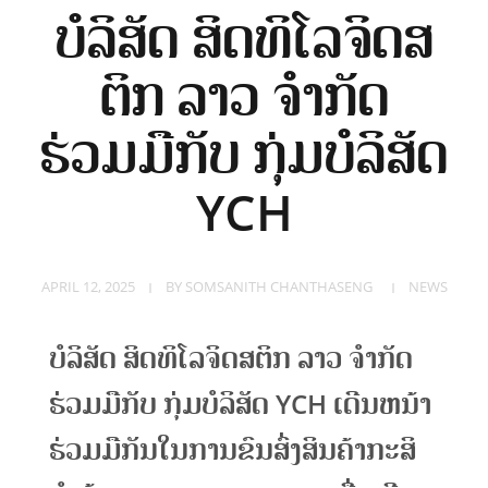
Supply Chain
PROJECT
ບໍລິສັດ ສິດທິໂລຈິດສ
Management
Oil Transportation
Mission and Vision
ຕິກ ລາວ ຈຳກັດ
Customs Clearance
ສະຖານທີ່ປະຕິບັດງານ
ຮ່ວມມືກັບ ກຸ່ມບໍລິສັດ
INVESTING
Freight Forwarder
YCH
Container Tracking
NEWS & CSR
APRIL 12, 2025
BY
SOMSANITH CHANTHASENG
NEWS
ບໍລິສັດ ສິດທິໂລຈິດສຕິກ ລາວ ຈຳກັດ
News
CONTACT US
ຮ່ວມມືກັບ ກຸ່ມບໍລິສັດ YCH ເດີນຫນ້າ
CSR
ຮ່ວມມືກັນໃນການຂົນສົ່ງສິນຄ້າກະສິ
Activity