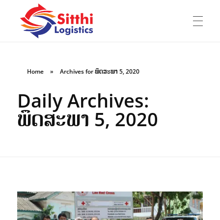
ໜ້າຫຼັກ
Sitthi Logistics Lao Co., Ltd
ບໍລິສັດ ສິດທິ ໂລຈິດສຕິກ ລາວ ຈຳກັດ
Home
»
Archives for ພຶດສະພາ 5, 2020
Daily Archives:
ກ່ຽວກັບເຮົາ
ພຶດສະພາ 5, 2020
E-Book
ບໍລິການ
ປະສົບການ
ປະຫວັດບໍລິສັດ