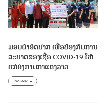
Supply Chain
ໂຄງການ
ຄະນະບໍລິຫານ
Oil Transportation
ວິໄສທັດ ແລະ ພັນທະກິດ
Customs Clearance
ສະຖານທີ່ປະຕິບັດງານ
ການລົງທຶນ
Freight Forwarder
Container Tracking
ມອບຜ້າອັດປາກ ເພື່ອປ້ອງກັນການ
ລະບາດຂອງເຊື້ອ COVID-19 ໃຫ້
ຂ່າວ ແລະ ສັງຄົມ
ແກ່ອົງການກາແດງລາວ
Read More
ຂ່າວສານ
ຕິດຕໍ່
ວຽກງານຊ່ວຍສັງຄົມ
ກິດຈະກໍາ