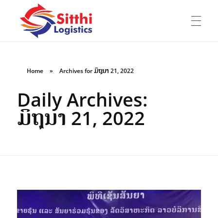
ໜ້າຫຼັກ
Sitthi Logistics Lao Co., Ltd
ບໍລິສັດ ສິດທິ ໂລຈິດສຕິກ ລາວ ຈຳກັດ
Home
»
Archives for ມິຖຸນາ 21, 2022
Daily Archives:
ກ່ຽວກັບເຮົາ
ມິຖຸນາ 21, 2022
E-Book
ບໍລິການ
ປະສົບການ
ປະຫວັດບໍລິສັດ