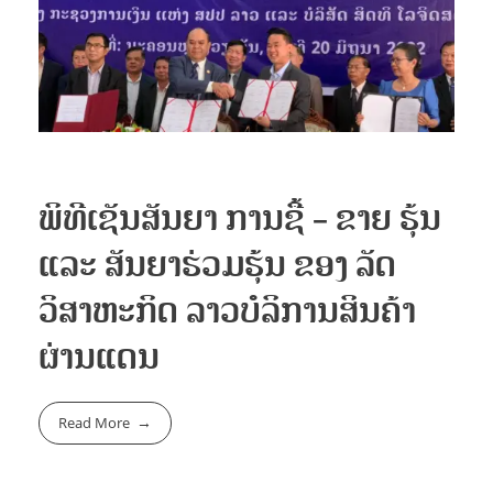
Supply Chain
ໂຄງການ
ຄະນະບໍລິຫານ
Oil Transportation
ວິໄສທັດ ແລະ ພັນທະກິດ
Customs Clearance
ສະຖານທີ່ປະຕິບັດງານ
ການລົງທຶນ
Freight Forwarder
Container Tracking
ພິທີເຊັນສັນຍາ ການຊື້ – ຂາຍ ຮຸ້ນ
ແລະ ສັນຍາຮ່ວມຮຸ້ນ ຂອງ ລັດ
ຂ່າວ ແລະ ສັງຄົມ
ວິສາຫະກິດ ລາວບໍລິການສິນຄ້າ
ຜ່ານແດນ
ຂ່າວສານ
ຕິດຕໍ່
Read More
ວຽກງານຊ່ວຍສັງຄົມ
ກິດຈະກໍາ