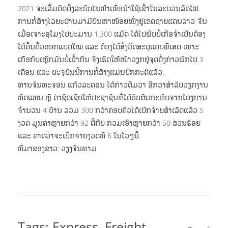
2021 ຈະເລີ້ມຕິດຕັ້ງລະບົບໄຟຟ້າເພື່ອນຳໃຊ້ເຂົ້າໃນລະບວນລົດໄຟ.
ຟອມຕິດຕໍ່ຫ້ອງການ
ສະໝັກງານ
ການກໍ່ສ້າງໄລຍະຜ່ານມາມີບັນຫາໜ້ອຍໜຶ່ງຢູ່ເຂດຊາຍແດນລາວ-ຈີນ
ເມື່ອເຈາະອຸໂມງໄປປະມານ 1,300 ແມັດ ໄດ້ໄປພົບບໍ່ເກືອຈຳເປັນຕ້ອງ
ຟອມຕິດຕໍ່ຝ່າຍຂາຍ
ໄດ້ຄົ້ນຄົ້ວອອກແບບໃໝ່ ແລະ ຕ້ອງໄດ້ສັ່ງວັດສະດຸແບບພິເສດ ເພາະ
ດາວໂຫລດ
ເກືອກັບເຫຼັກມັນບໍ່ເຂົ້າກັນ ຈຶ່ງເຮັດໃຫ້ໜ້າວຽກຢູ່ຈຸດດັ່ງກ່າວພັກໄປ 3
ເດືອນ ແລະ ປະຈຸບັນນີ້ການກໍ່ສ້າງແມ່ນປົກກະຕິແລ້ວ.
ປະກາດຕຳແໜ່ງງານວ່າງ
ENGLISH
ທ່ານຈັນທະຈອນ ແກ້ວລະຄອນ ໄດ້ກ່າວຕື່ມວ່າ ອີກວ່າສຳລັບວຽກງານ
ຟອມສະໝັກວຽກອອນລາຍ
ທົດແທນ ຫຼື ຄ່າຊົດເຊີຍໃຫ້ປະຊາຊົນທີ່ໄດ້ຮັບຜົນກະທົບຈາກໂຄງການ
ຈຳນວນ 4 ບ້ານ ລວມ 300 ກວ່າຄອບຄົວໄດ້ເບີກຈ່າຍສຳເລັດແລ້ວ 5
ງວດ ມູນຄ່າຫຼາຍກວ່າ 92 ຕື້ກີບ ກວມເອົາຫຼາຍກວ່າ 50 ສ່ວນຮ້ອຍ
ແລະ ຄາດວ່າຈະເບີກຈ່າຍງວດທີ 6 ໃນໄວໆນີ້.
ທີ່ມາຂອງຂ່າວ: ວຽງຈັນທາມ
Tags:
Express
Freight
,