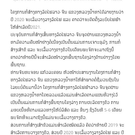
Supply Chain
ໂຄງການ
ຄະນະບໍລິຫານ
ໂຄງການກໍ່ສ້າງທາງລົດໄຟລາວ-ຈີນ ແຂວງຫລວງນໍ້າທາໄດ້ລາຍງານວ່າ
Oil Transportation
ປີ 2020 ຈະເລີ່ມວາງລາງລົດໄຟ ແລະ ຄາດວ່າຈະຕິດຕັ້ງລະບົບໄຟຟ້າ
ວິໄສທັດ ແລະ ພັນທະກິດ
ໃຫ້ສຳເລັດປີ2021.
Customs Clearance
ສະຖານທີ່ປະຕິບັດງານ
ປະຈຸບັນການກໍ່ສ້າງເສັ້ນທາງລົດໄຟລາວ-ຈີນຈຸດຜ່ານແຂວງຫລວງນໍ້າ
ການລົງທຶນ
Freight Forwarder
ທາມີຄວາມຄືບໜ້າຢ່າງຕໍ່ເນື່ອງເປັນຕົ້ນແມ່ນການເຈາະອຸມົງ, ການກໍ່
ສ້າງເສົາຂົ ແລະ ຈະເລີ້ມວາງຂາງຂົວໃນເດືອນພະຈິກຈະມາເຖິງນີ້
Container Tracking
ຄາດວ່າທ້າຍປີນີ້ຈະສຳເລັດໜ້າວຽກພື້ນຖານໂຄງລ່າງດ້ານຕ່າງໆໂດຍ
ພື້ນຖານ.
ທ່ານຈັນທະຈອນ ແກ້ວລະຄອນ ຫົວໜ້າປະສານງານໂຄງການກໍ່ສ້າງ
ຂ່າວ ແລະ ສັງຄົມ
ທາງລົດໄຟລາວ-ຈີນ ແຂວງຫລວງນໍ້າທາໃຫ້ສຳພາດຕໍ່ຊື່ມວນຊົນໃນ
ໄລຍະບໍ່ດົນມານີ້ວ່າ ໂຄງການກໍ່ສ້າງທາງລົດໄຟຟ້າລາວ-ຈີນຈຸດຜ່ານ
ແຂວງຫລວງນໍ້າທາໂດຍລວມແລ້ວແມ່ນສຳເລັດຕາມແຜນທີ່ວາງໄວ້
ເປັນຕົ້ນແມ່ນການກໍ່ສ້າງພື້ນຖານໂຄງລ່າງ ການຜະລິດຂາງຂົວ ການ
ຂ່າວສານ
ຕິດຕໍ່
ມອບເນື້ອທີ່ຕາມແລວທາງໃຫ້ບໍລິສັດ ແລະ ອື່ນໆ ຊຶ່ງວັນທີ 5-6 ເດືອນ
ພະຈິກທີ່ຈະມາເຖິງນີ້ແມ່ນຈະເລີ້ມວາງຂາງຂົວ.
ວຽກງານຊ່ວຍສັງຄົມ
ສ່ວນການກໍ່ສ້າງເສົາຂົວແມ່ນສຳເລັດໝົດແລ້ວ ຄິດວ່າທ້າຍປີ 2019 ຈະ
ສຳເລັດການວາງຂາງຂົວ, ສ່ວນປີ 2020 ຈະເລີ້ມວາງລາງລົດໄຟ ແລະ ປີ
ກິດຈະກໍາ