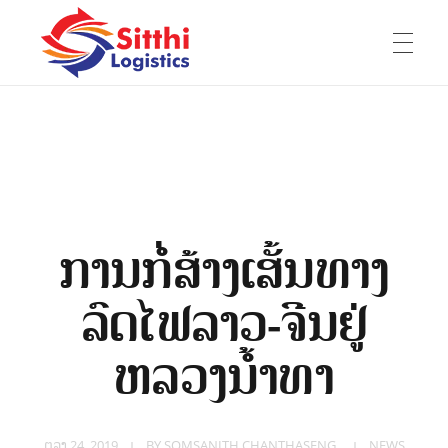
ໜ້າຫຼັກ
Sitthi Logistics Lao Co., Ltd
ບໍລິສັດ ສິດທິ ໂລຈິດສຕິກ ລາວ ຈຳກັດ
ກ່ຽວກັບເຮົາ
ການກໍ່ສ້າງເສັ້ນທາງ
ລົດໄຟລາວ-ຈີນຢູ່
E-Book
ບໍລິການ
ຫລວງນໍ້າທາ
ປະສົບການ
ປະຫວັດບໍລິສັດ
ຕຸລາ 24, 2019
BY
SOMSANITH CHANTHASENG
NEWS